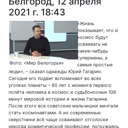
Белгород, 12 апреля
2021 г. 18:43
«Жизнь
показывает, что и
космос будут
осваивать не
какие-нибудь
супермены, а
Фото: «Мир Белогорья»
самые простые
люди», – сказал однажды Юрий Гагарин.
Сегодня его подвиг вспоминают во всех
уголках планеты – 60 лет с момента первого
полёта человека в космос и судьбоносные 108
минут мировой истории и жизни Гагарина.
После этого все советские мальчишки мечтали
стать космонавтами. А их современные
сверстники всё чаще осваивают отголоски
некогда романтической профессии, погружаясь