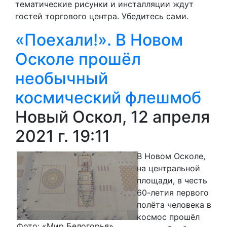
тематические рисунки и инсталляции ждут
гостей торгового центра. Убедитесь сами.
«Поехали!». В Новом
Осколе прошёл
необычный
космический флешмоб
Новый Оскол, 12 апреля
2021 г. 19:11
В Новом Осколе,
на центральной
площади, в честь
60-летия первого
полёта человека в
космос прошёл
Фото: «Мир Белогорья»