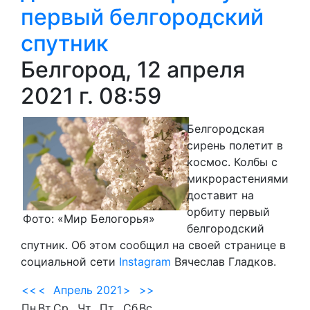
первый белгородский
спутник
Белгород, 12 апреля
2021 г. 08:59
Белгородская
сирень полетит в
космос. Колбы с
микрорастениями
доставит на
орбиту первый
Фото: «Мир Белогорья»
белгородский
спутник. Об этом сообщил на своей странице в
социальной сети
Instagram
Вячеслав Гладков.
<<
<
Апрель 2021
>
>>
Пн
Вт
Ср
Чт
Пт
Сб
Вс