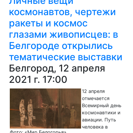
Личные вещи
космонавтов, чертежи
ракеты и космос
глазами живописцев: в
Белгороде открылись
тематические выставки
Белгород, 12 апреля
2021 г. 17:00
12 апреля
отмечается
Всемирный день
космонавтики и
авиации. Путь
человека в
Фото: «Мир Белогорья»