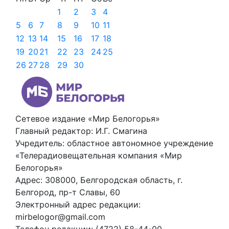
1
2
3
4
5
6
7
8
9
10
11
12
13
14
15
16
17
18
19
20
21
22
23
24
25
26
27
28
29
30
Сетевое издание «Мир Белогорья»
Главный редактор: И.Г. Смагина
Учредитель: областное автономное учреждение
«Телерадиовещательная компания «Мир
Белогорья»
Адрес: 308000, Белгородская область, г.
Белгород, пр-т Славы, 60
Электронный адрес редакции:
mirbelogor@gmail.com
Телефон редакции: (4722) 58-44-00