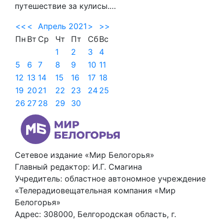
путешествие за кулисы.…
<<
<
Апрель 2021
>
>>
Пн
Вт
Ср
Чт
Пт
Сб
Вс
1
2
3
4
5
6
7
8
9
10
11
12
13
14
15
16
17
18
19
20
21
22
23
24
25
26
27
28
29
30
Сетевое издание «Мир Белогорья»
Главный редактор: И.Г. Смагина
Учредитель: областное автономное учреждение
«Телерадиовещательная компания «Мир
Белогорья»
Адрес: 308000, Белгородская область, г.