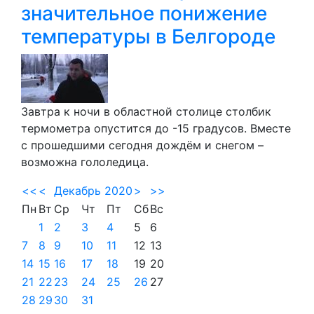
значительное понижение
температуры в Белгороде
Завтра к ночи в областной столице столбик
термометра опустится до -15 градусов. Вместе
с прошедшими сегодня дождём и снегом –
возможна гололедица.
<<
<
Декабрь 2020
>
>>
Пн
Вт
Ср
Чт
Пт
Сб
Вс
1
2
3
4
5
6
7
8
9
10
11
12
13
14
15
16
17
18
19
20
21
22
23
24
25
26
27
28
29
30
31