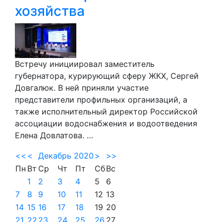
хозяйства
Встречу инициировал заместитель
губернатора, курирующий сферу ЖКХ, Сергей
Довгалюк. В ней приняли участие
представители профильных организаций, а
также исполнительный директор Российской
ассоциации водоснабжения и водоотведения
Елена Довлатова. …
<<
<
Декабрь 2020
>
>>
Пн
Вт
Ср
Чт
Пт
Сб
Вс
1
2
3
4
5
6
7
8
9
10
11
12
13
14
15
16
17
18
19
20
21
22
23
24
25
26
27