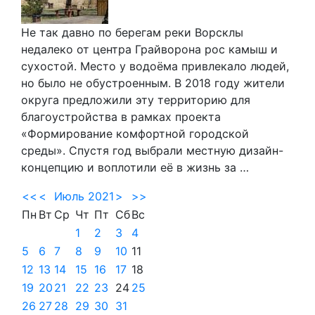
Не так давно по берегам реки Ворсклы
недалеко от центра Грайворона рос камыш и
сухостой. Место у водоёма привлекало людей,
но было не обустроенным. В 2018 году жители
округа предложили эту территорию для
благоустройства в рамках проекта
«Формирование комфортной городской
среды». Спустя год выбрали местную дизайн-
концепцию и воплотили её в жизнь за …
<<
<
Июль 2021
>
>>
Пн
Вт
Ср
Чт
Пт
Сб
Вс
1
2
3
4
5
6
7
8
9
10
11
12
13
14
15
16
17
18
19
20
21
22
23
24
25
26
27
28
29
30
31