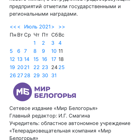
предприятий отметили государственными и
региональными наградами.
<<
<
Июль 2021
>
>>
Пн
Вт
Ср
Чт
Пт
Сб
Вс
1
2
3
4
5
6
7
8
9
10
11
12
13
14
15
16
17
18
19
20
21
22
23
24
25
26
27
28
29
30
31
Сетевое издание «Мир Белогорья»
Главный редактор: И.Г. Смагина
Учредитель: областное автономное учреждение
«Телерадиовещательная компания «Мир
Белогорья»