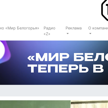
ио «Мир Белогорья»
Радио
Реклама
О компан
«Z»