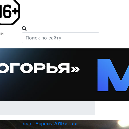
ии
<<
<
Апрель 2019
>
>>