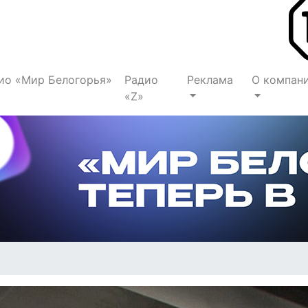
ио «Мир Белогорья»
Радио
Реклама
О компан
«Z»