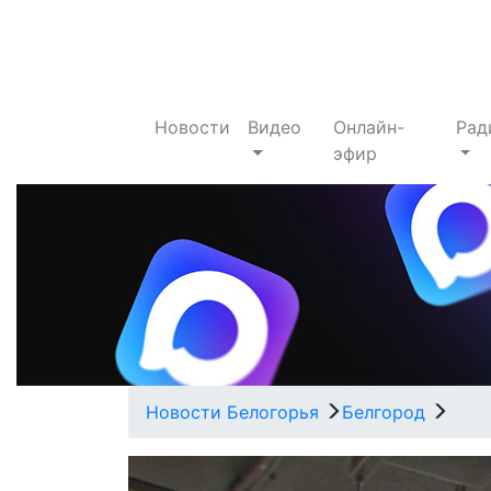
Новости
Видео
Онлайн-
Рад
эфир
Новости Белогорья
Белгород