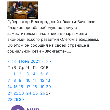
Губернатор Белгородской области Вячеслав
Гладков провёл рабочую встречу с
заместителем начальника департамента
экономического развития Олегом Лебедевым.
Об этом он сообщил на своей странице в
социальной сети «ВКонтакте».…
<<
<
Июнь 2021
>
>>
Пн
Вт
Ср
Чт
Пт
Сб
Вс
1
2
3
4
5
6
7
8
9
10
11
12
13
14
15
16
17
18
19
20
21
22
23
24
25
26
27
28
29
30