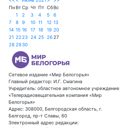
Пн
Вт
Ср
Чт
Пт
Сб
Вс
1
2
3
4
5
6
7
8
9
10
11
12
13
14
15
16
17
18
19
20
21
22
23
24
25
26
27
28
29
30
Сетевое издание «Мир Белогорья»
Главный редактор: И.Г. Смагина
Учредитель: областное автономное учреждение
«Телерадиовещательная компания «Мир
Белогорья»
Адрес: 308000, Белгородская область, г.
Белгород, пр-т Славы, 60
Электронный адрес редакции: