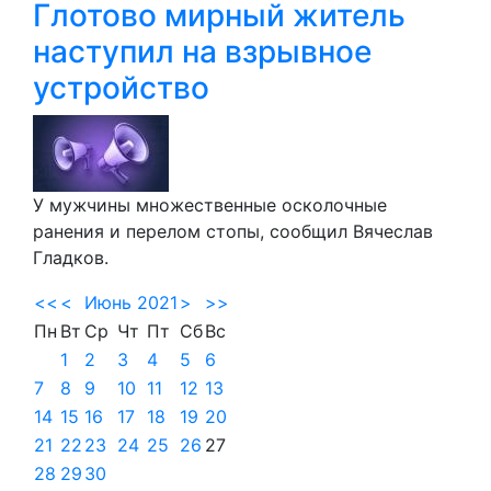
Глотово мирный житель
наступил на взрывное
устройство
У мужчины множественные осколочные
ранения и перелом стопы, сообщил Вячеслав
Гладков.
<<
<
Июнь 2021
>
>>
Пн
Вт
Ср
Чт
Пт
Сб
Вс
1
2
3
4
5
6
7
8
9
10
11
12
13
14
15
16
17
18
19
20
21
22
23
24
25
26
27
28
29
30