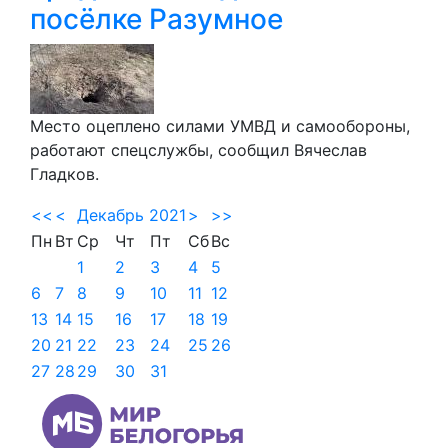
посёлке Разумное
Место оцеплено силами УМВД и самообороны,
работают спецслужбы, сообщил Вячеслав
Гладков.
<<
<
Декабрь 2021
>
>>
Пн
Вт
Ср
Чт
Пт
Сб
Вс
1
2
3
4
5
6
7
8
9
10
11
12
13
14
15
16
17
18
19
20
21
22
23
24
25
26
27
28
29
30
31