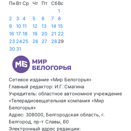
Пн
Вт
Ср
Чт
Пт
Сб
Вс
1
2
3
4
5
6
7
8
9
10
11
12
13
14
15
16
17
18
19
20
21
22
23
24
25
26
27
28
29
30
31
Сетевое издание «Мир Белогорья»
Главный редактор: И.Г. Смагина
Учредитель: областное автономное учреждение
«Телерадиовещательная компания «Мир
Белогорья»
Адрес: 308000, Белгородская область, г.
Белгород, пр-т Славы, 60
Электронный адрес редакции: