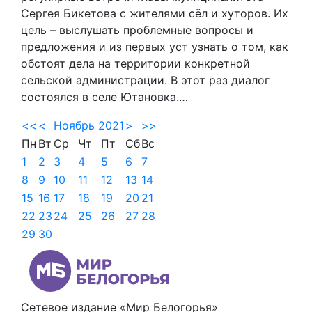
Сергея Бикетова с жителями сёл и хуторов. Их
цель – выслушать проблемные вопросы и
предложения и из первых уст узнать о том, как
обстоят дела на территории конкретной
сельской администрации. В этот раз диалог
состоялся в селе Ютановка.…
<<
<
Ноябрь 2021
>
>>
Пн
Вт
Ср
Чт
Пт
Сб
Вс
1
2
3
4
5
6
7
8
9
10
11
12
13
14
15
16
17
18
19
20
21
22
23
24
25
26
27
28
29
30
Сетевое издание «Мир Белогорья»