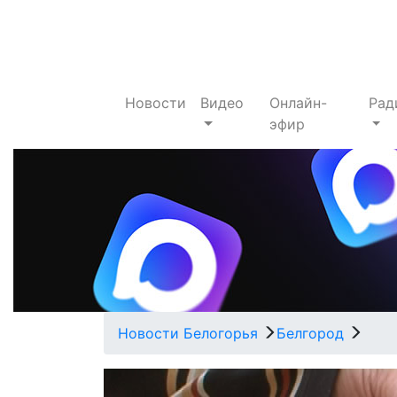
Новости
Видео
Онлайн-
Рад
эфир
Новости Белогорья
Белгород