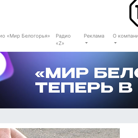
ио «Мир Белогорья»
Радио
Реклама
О компан
«Z»