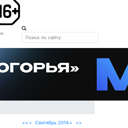
ии
<<
<
Сентябрь 2014
>
>>