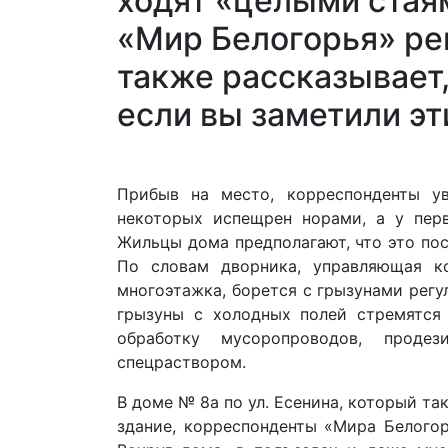
ходят «целыми стаям
«Мир Белогорья» ре
также рассказывает,
если вы заметили эт
Прибыв на место, корреспонденты ув
некоторых испещрен норами, а у пер
Жильцы дома предполагают, что это пос
По словам дворника, управляющая ко
многоэтажка, борется с грызунами регу
грызуны с холодных полей стремятся
обработку мусоропроводов, проде
спецраствором.
В доме № 8а по ул. Есенина, который та
здание, корреспонденты «Мира Белогор