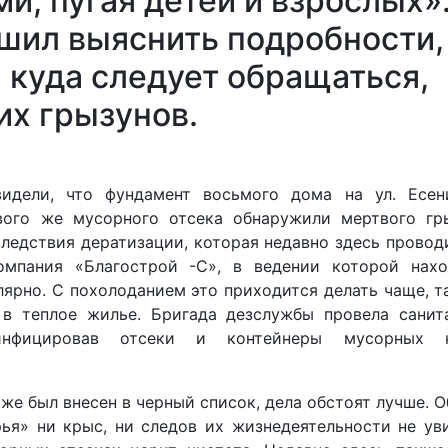
и, пугая детей и взрослых»
шил выяснить подробности,
 куда следует обращаться,
их грызунов.
идели, что фундамент восьмого дома на ул. Есен
вого же мусорного отсека обнаружили мертвого гры
ледствия дератизации, которая недавно здесь провод
мпания «Благострой -С», в ведении которой нахо
лярно. С похолоданием это приходится делать чаще, т
 в теплое жилье. Бригада дезслужбы провела санит
зинфицировав отсеки и контейнеры мусорных 
кже был внесен в черный список, дела обстоят лучше. 
ья» ни крыс, ни следов их жизнедеятельности не ув