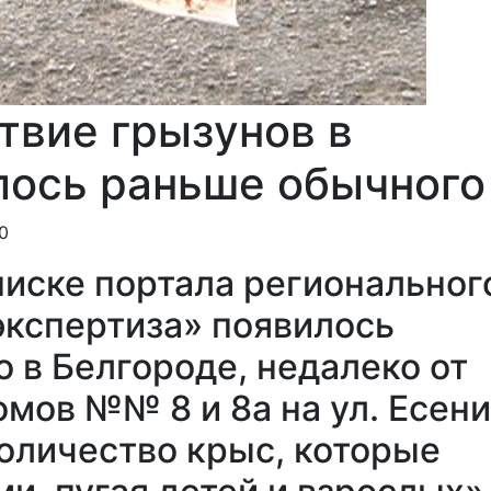
твие грызунов в
лось раньше обычного
10
писке портала региональног
экспертиза» появилось
о в Белгороде, недалеко от
мов №№ 8 и 8а на ул. Есени
оличество крыс, которые