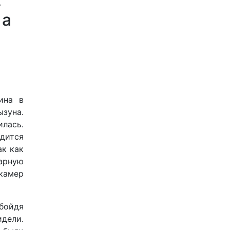
.
 а
ина в
зуна.
илась.
дится
ак как
арную
камер
Обойдя
идели.