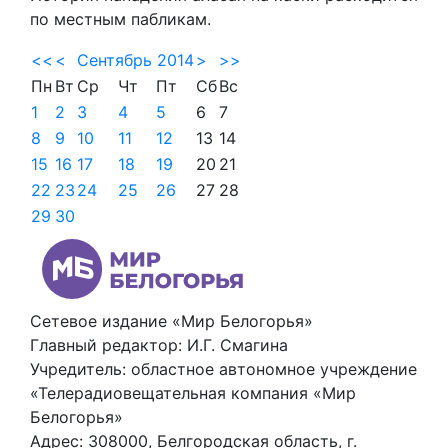
по местным пабликам.
<<
<
Сентябрь 2014
>
>>
Пн
Вт
Ср
Чт
Пт
Сб
Вс
1
2
3
4
5
6
7
8
9
10
11
12
13
14
15
16
17
18
19
20
21
22
23
24
25
26
27
28
29
30
Сетевое издание «Мир Белогорья»
Главный редактор: И.Г. Смагина
Учредитель: областное автономное учреждение
«Телерадиовещательная компания «Мир
Белогорья»
Адрес: 308000, Белгородская область, г.