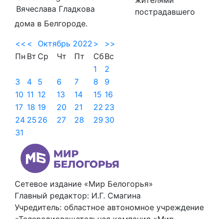
Вячеслава Гладкова
пострадавшего
дома в Белгороде.
<<
<
Октябрь 2022
>
>>
Пн
Вт
Ср
Чт
Пт
Сб
Вс
1
2
3
4
5
6
7
8
9
10
11
12
13
14
15
16
17
18
19
20
21
22
23
24
25
26
27
28
29
30
31
Сетевое издание «Мир Белогорья»
Главный редактор: И.Г. Смагина
Учредитель: областное автономное учреждение
«Телерадиовещательная компания «Мир