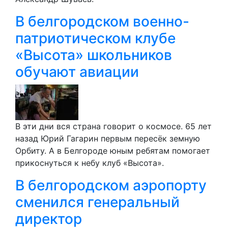
В белгородском военно-
патриотическом клубе
«Высота» школьников
обучают авиации
В эти дни вся страна говорит о космосе. 65 лет
назад Юрий Гагарин первым пересёк земную
Орбиту. А в Белгороде юным ребятам помогает
прикоснуться к небу клуб «Высота».
В белгородском аэропорту
сменился генеральный
директор