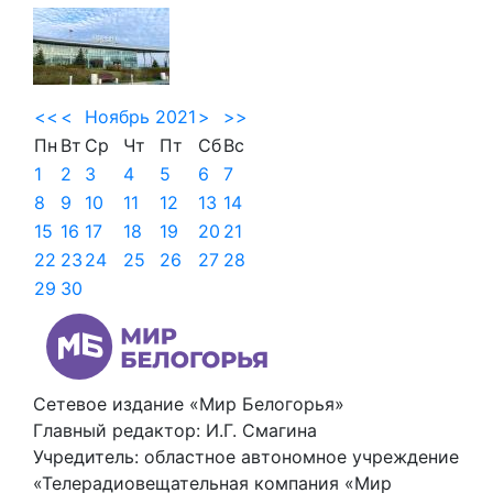
<<
<
Ноябрь 2021
>
>>
Пн
Вт
Ср
Чт
Пт
Сб
Вс
1
2
3
4
5
6
7
8
9
10
11
12
13
14
15
16
17
18
19
20
21
22
23
24
25
26
27
28
29
30
Сетевое издание «Мир Белогорья»
Главный редактор: И.Г. Смагина
Учредитель: областное автономное учреждение
«Телерадиовещательная компания «Мир