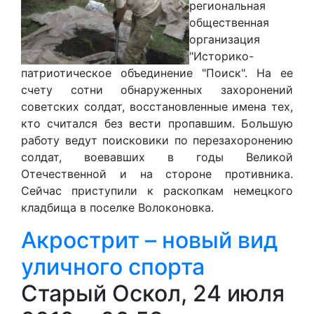
региональная
общественная
организация
"Историко-
патриотическое объединение "Поиск". На е
е
счету сотни обнаруженных захоронений
советских солдат, восстановленные имена тех,
кто считался без вести пропавшим. Больш
у
ю
работу ведут поисковики по перезахоронению
солдат, воевавших в годы Великой
Отечественной и на стороне противника.
Сейчас приступили к раскопкам немецкого
кладбища в пос
е
лке Волоконовка.
Акрострит – новый вид
уличного спорта
Старый Оскол, 24 июля