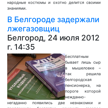
народные костюмы и охотно делится своими
знаниями.
В Белгороде задержали
лжегазовщиц
Белгород, 24 июля 2012
г. 14:35
Бесплатным
бывает лишь сыр
в мышеловк
е –
т
ак решила
белгородская
пенсионерка, на
пороге которой
нежданно-
негаданно появились две незнакомки и