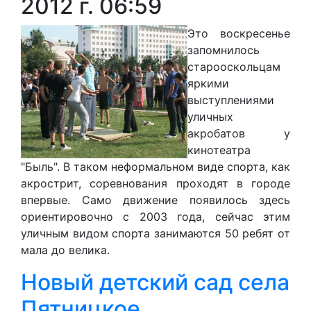
2012 г. 06:59
Это воскресенье
запомнилось
старооскольцам
яркими
выступлениями
уличных
акробатов у
кинотеатра
"Быль". В таком неформальном виде спорта, как
акрострит, соревнования проходят в городе
впервые. Само движение появилось здесь
ориентировочно с 2003 года, сейчас этим
уличным видом спорта занимаются 50 ребят от
мала до велика.
Новый детский сад села
Пятницкое