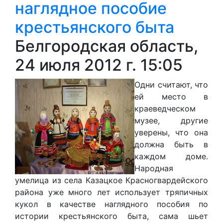
наглядное пособие
крестьянского быта
Белгородская область,
24 июля 2012 г. 15:05
Одни считают, что
ей место в
краеведческом
музее,
д
ругие
уверены, что она
должна быть в
каждом доме.
Н
ародная
умелица из села Каз
а
цкое Красногвардейского
района уже много лет использует тряпичных
кукол в качестве наглядного пособия по
истории крестьянского быта, сама шь
е
т