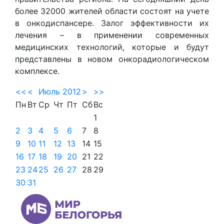
более 32000 жителей области состоят на учете
в онкодиспанс
е
ре. Залог эффективности их
лечения – в применении современных
медицинских технологий, которые и будут
представлены в новом онкорадиологическом
комплексе.
<<
<
Июль 2012
>
>>
Пн
Вт
Ср
Чт
Пт
Сб
Вс
1
2
3
4
5
6
7
8
9
10
11
12
13
14
15
16
17
18
19
20
21
22
23
24
25
26
27
28
29
30
31