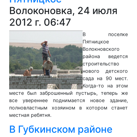
Волоконовка, 24 июля
2012 г. 06:47
В пос
е
лке
Пятницкое
Волокновского
района вед
е
тся
строительство
нового детского
сада на 90 мест.
Когда-то на этом
месте был
заброшенный
пустырь, теперь же
вс
е
увереннее поднимается новое здание,
полновластным хозяином в котором станет
местная ребятня.
В Губкинском районе