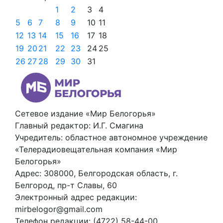
1
2
3
4
5
6
7
8
9
10
11
12
13
14
15
16
17
18
19
20
21
22
23
24
25
26
27
28
29
30
31
Сетевое издание «Мир Белогорья»
Главный редактор: И.Г. Смагина
Учредитель: областное автономное учреждение
«Телерадиовещательная компания «Мир
Белогорья»
Адрес: 308000, Белгородская область, г.
Белгород, пр-т Славы, 60
Электронный адрес редакции:
mirbelogor@gmail.com
Телефон редакции: (4722) 58-44-00