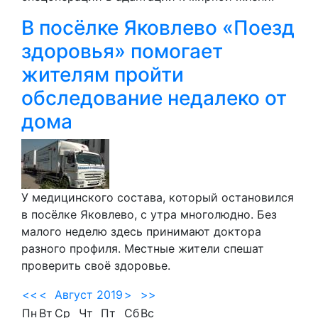
В посёлке Яковлево «Поезд
здоровья» помогает
жителям пройти
обследование недалеко от
дома
У медицинского состава, который остановился
в посёлке Яковлево, с утра многолюдно. Без
малого неделю здесь принимают доктора
разного профиля. Местные жители спешат
проверить своё здоровье.
<<
<
Август 2019
>
>>
Пн
Вт
Ср
Чт
Пт
Сб
Вс