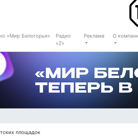
ио «Мир Белогорья»
Радио
Реклама
О компан
«Z»