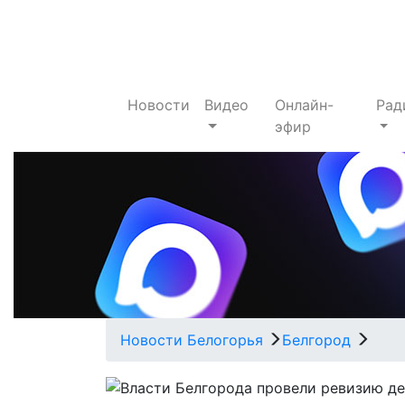
Новости
Видео
Онлайн-
Рад
эфир
Новости Белогорья
Белгород