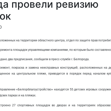
да провели ревизию
ок
0
оложенных на территории областного центра, о
тдел по защите прав потреби
 ремонта площадок управляющими компаниями,
по которым было с
оставлен
дано
два предписания, сообщили в пресс-службе г. Белгорода.
ремонт, покраска и замена неисправных конструкций, расположенных на д
щенное на центральном пляже, приводится в порядок перед началом куп
правление «Белгорблагоустройство» находятся 55 детских игровых сооруже
ских парках и на пляжах.
троено 27 спортивных площадок во дворах и на территориях образова