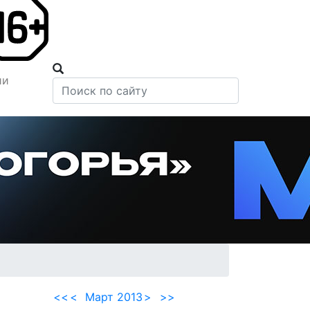
ии
<<
<
Март 2013
>
>>