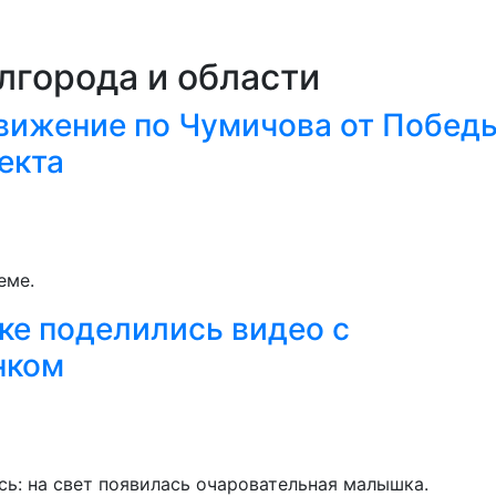
лгорода и области
вижение по Чумичова от Побед
екта
еме.
ке поделились видео с
нком
ь: на свет появилась очаровательная малышка.