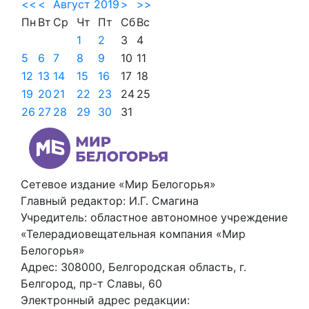
<<
<
Август 2019
>
>>
Пн
Вт
Ср
Чт
Пт
Сб
Вс
1
2
3
4
5
6
7
8
9
10
11
12
13
14
15
16
17
18
19
20
21
22
23
24
25
26
27
28
29
30
31
Сетевое издание «Мир Белогорья»
Главный редактор: И.Г. Смагина
Учредитель: областное автономное учреждение
«Телерадиовещательная компания «Мир
Белогорья»
Адрес: 308000, Белгородская область, г.
Белгород, пр-т Славы, 60
Электронный адрес редакции: