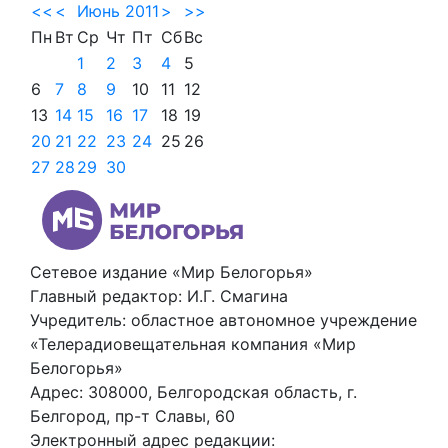
<<
<
Июнь 2011
>
>>
Пн
Вт
Ср
Чт
Пт
Сб
Вс
1
2
3
4
5
6
7
8
9
10
11
12
13
14
15
16
17
18
19
20
21
22
23
24
25
26
27
28
29
30
Сетевое издание «Мир Белогорья»
Главный редактор: И.Г. Смагина
Учредитель: областное автономное учреждение
«Телерадиовещательная компания «Мир
Белогорья»
Адрес: 308000, Белгородская область, г.
Белгород, пр-т Славы, 60
Электронный адрес редакции: