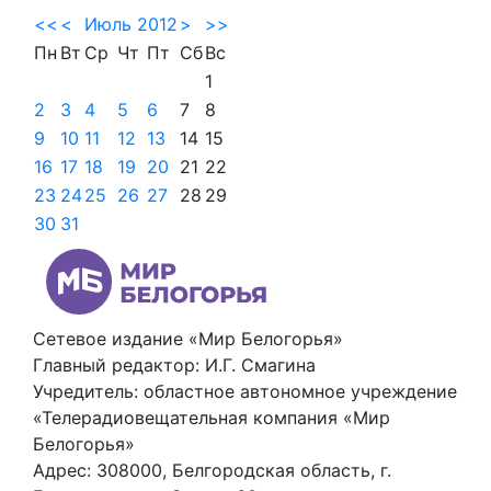
<<
<
Июль 2012
>
>>
Пн
Вт
Ср
Чт
Пт
Сб
Вс
1
2
3
4
5
6
7
8
9
10
11
12
13
14
15
16
17
18
19
20
21
22
23
24
25
26
27
28
29
30
31
Сетевое издание «Мир Белогорья»
Главный редактор: И.Г. Смагина
Учредитель: областное автономное учреждение
«Телерадиовещательная компания «Мир
Белогорья»
Адрес: 308000, Белгородская область, г.