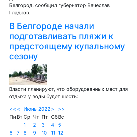
Белгород, сообщил губернатор Вячеслав
Гладков.
В Белгороде начали
подготавливать пляжи к
предстоящему купальному
сезону
Власти планируют, что оборудованных мест для
отдыха у воды будет шесть:
<<
<
Июнь 2022
>
>>
Пн
Вт
Ср
Чт
Пт
Сб
Вс
1
2
3
4
5
6
7
8
9
10
11
12