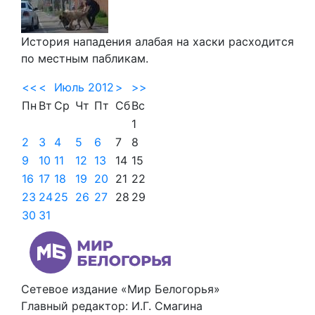
История нападения алабая на хаски расходится
по местным пабликам.
<<
<
Июль 2012
>
>>
Пн
Вт
Ср
Чт
Пт
Сб
Вс
1
2
3
4
5
6
7
8
9
10
11
12
13
14
15
16
17
18
19
20
21
22
23
24
25
26
27
28
29
30
31
Сетевое издание «Мир Белогорья»
Главный редактор: И.Г. Смагина