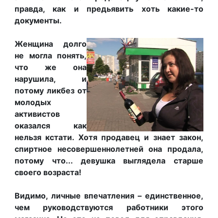
правда, как и предьявить хоть какие
-то
документы.
Женщина долго
не могла понять,
что же она
нарушила,
и
потому ликбез от
молодых
активистов
оказался как
нельзя кстати.
Хотя продавец и знает закон,
спиртное несовершеннолетней она продала,
потому что... девушка выглядела старше
своего возраста!
Видимо, личные впечатления
–
единственное,
чем
руководствуются
работники этого