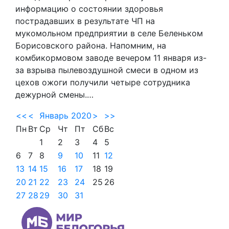
информацию о состоянии здоровья
пострадавших в результате ЧП на
мукомольном предприятии в селе Беленьком
Борисовского района. Напомним, на
комбикормовом заводе вечером 11 января из-
за взрыва пылевоздушной смеси в одном из
цехов ожоги получили четыре сотрудника
дежурной смены.…
<<
<
Январь 2020
>
>>
Пн
Вт
Ср
Чт
Пт
Сб
Вс
1
2
3
4
5
6
7
8
9
10
11
12
13
14
15
16
17
18
19
20
21
22
23
24
25
26
27
28
29
30
31