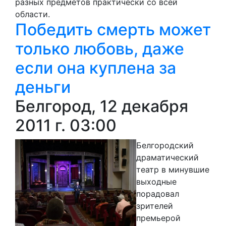
разных предметов практически со всей
области.
Победить смерть может
только любовь, даже
если она куплена за
деньги
Белгород, 12 декабря
2011 г. 03:00
Белгородский
драматический
театр в минувшие
выходные
порадовал
зрителей
премьерой