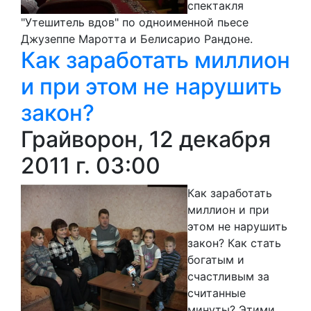
спектакля
"Утешитель вдов" по одноименной пьесе
Джузеппе Маротта и Белисарио Рандоне.
Как заработать миллион
и при этом не нарушить
закон?
Грайворон, 12 декабря
2011 г. 03:00
Как заработать
миллион и при
этом не нарушить
закон? Как стать
богатым и
счастливым за
считанные
минуты? Этими