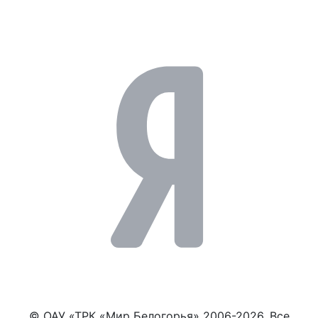
© ОАУ «ТРК «Мир Белогорья» 2006-2026. Все