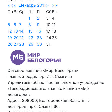
<<
<
Декабрь 2011
>
>>
Пн
Вт
Ср
Чт
Пт
Сб
Вс
1
2
3
4
5
6
7
8
9
10
11
12
13
14
15
16
17
18
19
20
21
22
23
24
25
26
27
28
29
30
31
Сетевое издание «Мир Белогорья»
Главный редактор: И.Г. Смагина
Учредитель: областное автономное учреждение
«Телерадиовещательная компания «Мир
Белогорья»
Адрес: 308000, Белгородская область, г.
Белгород, пр-т Славы, 60