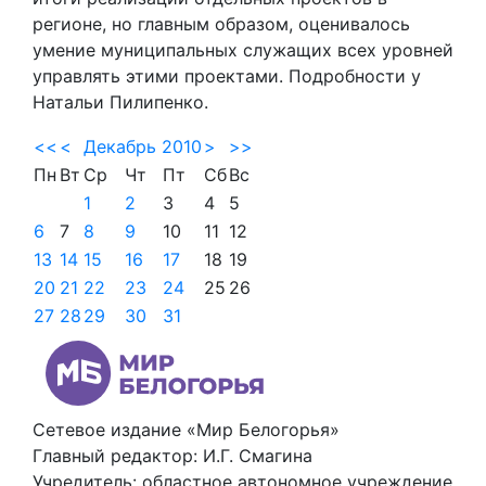
регионе, но главным образом, оценивалось
умение муниципальных служащих всех уровней
управлять этими проектами. Подробности у
Натальи Пилипенко.
<<
<
Декабрь 2010
>
>>
Пн
Вт
Ср
Чт
Пт
Сб
Вс
1
2
3
4
5
6
7
8
9
10
11
12
13
14
15
16
17
18
19
20
21
22
23
24
25
26
27
28
29
30
31
Сетевое издание «Мир Белогорья»
Главный редактор: И.Г. Смагина
Учредитель: областное автономное учреждение