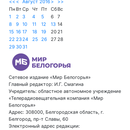
<<
<
Август 2016
>
>>
Пн
Вт
Ср
Чт
Пт
Сб
Вс
1
2
3
4
5
6
7
8
9
10
11
12
13
14
15
16
17
18
19
20
21
22
23
24
25
26
27
28
29
30
31
Сетевое издание «Мир Белогорья»
Главный редактор: И.Г. Смагина
Учредитель: областное автономное учреждение
«Телерадиовещательная компания «Мир
Белогорья»
Адрес: 308000, Белгородская область, г.
Белгород, пр-т Славы, 60
Электронный адрес редакции: