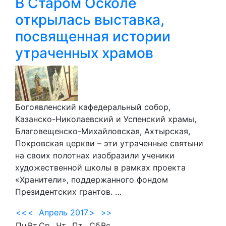
В Старом Осколе
открылась выставка,
посвященная истории
утраченных храмов
Богоявленский кафедеральный собор,
Казанско-Николаевский и Успенский храмы,
Благовещенско-Михайловская, Ахтырская,
Покровская церкви – эти утраченные святыни
на своих полотнах изобразили ученики
художественной школы в рамках проекта
«Хранители», поддержанного фондом
Президентских грантов. …
<<
<
Апрель 2017
>
>>
Пн
Вт
Ср
Чт
Пт
Сб
Вс