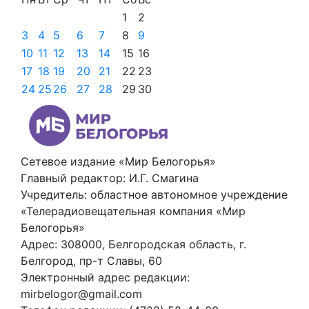
1
2
3
4
5
6
7
8
9
10
11
12
13
14
15
16
17
18
19
20
21
22
23
24
25
26
27
28
29
30
Сетевое издание «Мир Белогорья»
Главный редактор: И.Г. Смагина
Учредитель: областное автономное учреждение
«Телерадиовещательная компания «Мир
Белогорья»
Адрес: 308000, Белгородская область, г.
Белгород, пр-т Славы, 60
Электронный адрес редакции:
mirbelogor@gmail.com