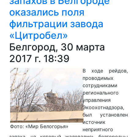
запахов в Белгороде
оказались поля
фильтрации завода
«Цитробел»
Белгород, 30 марта
2017 г. 18:39
В ходе рейдов,
проводимых
сотрудниками
регионального
управления
Экоохотнадзора,
был установлен
источник
Фото: «Мир Белогорья»
неприятного
запаха, на который жаловались белгородцы