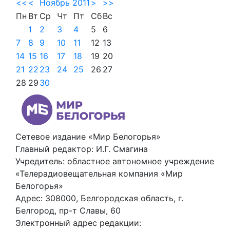
<<
<
Ноябрь 2011
>
>>
Пн
Вт
Ср
Чт
Пт
Сб
Вс
1
2
3
4
5
6
7
8
9
10
11
12
13
14
15
16
17
18
19
20
21
22
23
24
25
26
27
28
29
30
Сетевое издание «Мир Белогорья»
Главный редактор: И.Г. Смагина
Учредитель: областное автономное учреждение
«Телерадиовещательная компания «Мир
Белогорья»
Адрес: 308000, Белгородская область, г.
Белгород, пр-т Славы, 60
Электронный адрес редакции: