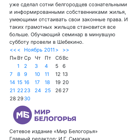
уже сделал сотни белгородцев сознательными
и информированными собственниками жилья,
умеющими отстаивать свои законные права. И
таких грамотных жильцов становится все
больше. Обучающий семинар в минувшую
субботу провели в Шебекино.
<<
<
Ноябрь 2011
>
>>
Пн
Вт
Ср
Чт
Пт
Сб
Вс
1
2
3
4
5
6
7
8
9
10
11
12
13
14
15
16
17
18
19
20
21
22
23
24
25
26
27
28
29
30
Сетевое издание «Мир Белогорья»
Главный редактор: И.Г. Смагина