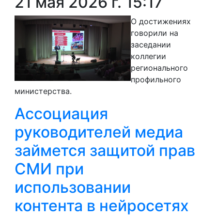
21 мая 2026 г. 15:17
О достижениях
говорили на
заседании
коллегии
регионального
профильного
министерства.
Ассоциация
руководителей медиа
займется защитой прав
СМИ при
использовании
контента в нейросетях