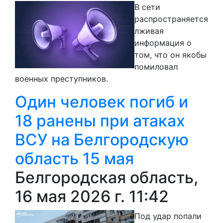
В сети
распространяется
лживая
информация о
том, что он якобы
помиловал
военных преступников.
Один человек погиб и
18 ранены при атаках
ВСУ на Белгородскую
область 15 мая
Белгородская область,
16 мая 2026 г. 11:42
Под удар попали