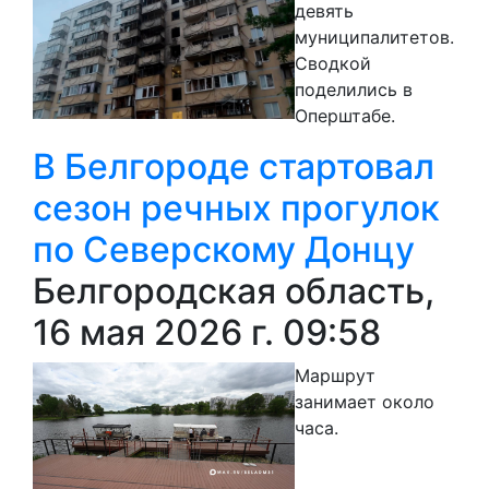
девять
муниципалитетов.
Сводкой
поделились в
Оперштабе.
В Белгороде стартовал
сезон речных прогулок
по Северскому Донцу
Белгородская область,
16 мая 2026 г. 09:58
Маршрут
занимает около
часа.