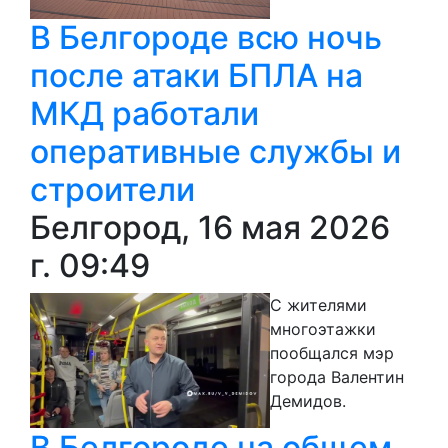
В Белгороде всю ночь
после атаки БПЛА на
МКД работали
оперативные службы и
строители
Белгород, 16 мая 2026
г. 09:49
С жителями
многоэтажки
пообщался мэр
города Валентин
Демидов.
В Белгороде на общем