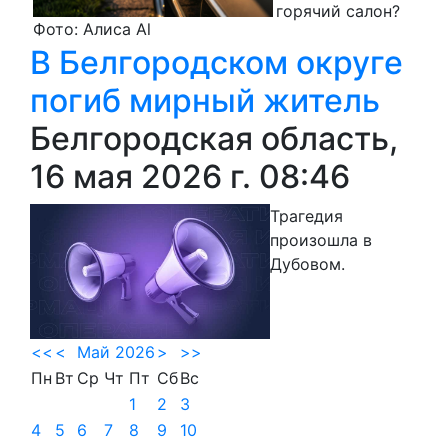
горячий салон?
Фото: Алиса Al
В Белгородском округе
погиб мирный житель
Белгородская область,
16 мая 2026 г. 08:46
Трагедия
произошла в
Дубовом.
<<
<
Май 2026
>
>>
Пн
Вт
Ср
Чт
Пт
Сб
Вс
1
2
3
4
5
6
7
8
9
10