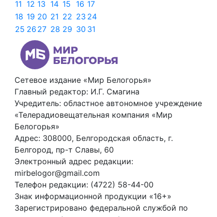
11
12
13
14
15
16
17
18
19
20
21
22
23
24
25
26
27
28
29
30
31
Сетевое издание «Мир Белогорья»
Главный редактор: И.Г. Смагина
Учредитель: областное автономное учреждение
«Телерадиовещательная компания «Мир
Белогорья»
Адрес: 308000, Белгородская область, г.
Белгород, пр-т Славы, 60
Электронный адрес редакции:
mirbelogor@gmail.com
Телефон редакции: (4722) 58-44-00
Знак информационной продукции «16+»
Зарегистрировано федеральной службой по