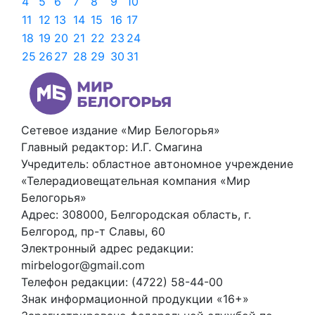
4
5
6
7
8
9
10
11
12
13
14
15
16
17
18
19
20
21
22
23
24
25
26
27
28
29
30
31
Сетевое издание «Мир Белогорья»
Главный редактор: И.Г. Смагина
Учредитель: областное автономное учреждение
«Телерадиовещательная компания «Мир
Белогорья»
Адрес: 308000, Белгородская область, г.
Белгород, пр-т Славы, 60
Электронный адрес редакции:
mirbelogor@gmail.com
Телефон редакции: (4722) 58-44-00
Знак информационной продукции «16+»