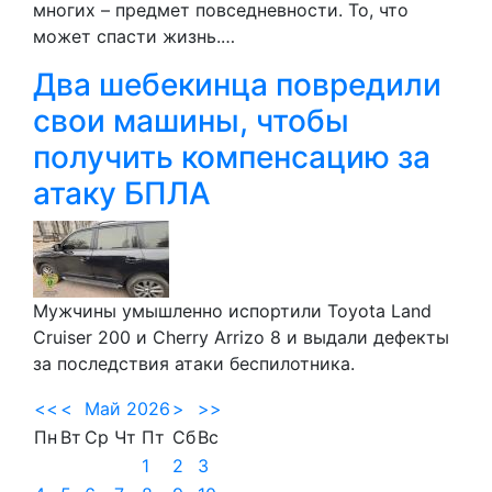
многих – предмет повседневности. То, что
может спасти жизнь.…
Два шебекинца повредили
свои машины, чтобы
получить компенсацию за
атаку БПЛА
Мужчины умышленно испортили Toyota Land
Cruiser 200 и Cherry Arrizo 8 и выдали дефекты
за последствия атаки беспилотника.
<<
<
Май 2026
>
>>
Пн
Вт
Ср
Чт
Пт
Сб
Вс
1
2
3