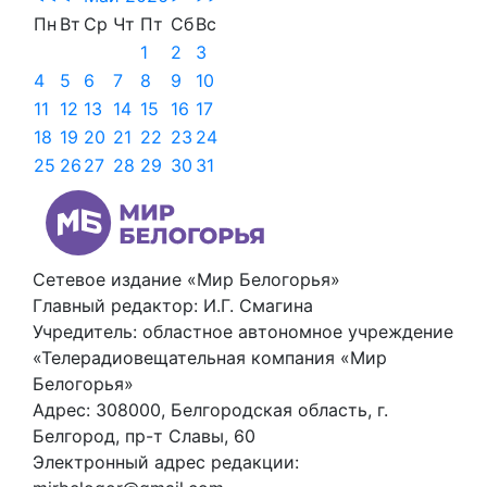
Пн
Вт
Ср
Чт
Пт
Сб
Вс
1
2
3
4
5
6
7
8
9
10
11
12
13
14
15
16
17
18
19
20
21
22
23
24
25
26
27
28
29
30
31
Сетевое издание «Мир Белогорья»
Главный редактор: И.Г. Смагина
Учредитель: областное автономное учреждение
«Телерадиовещательная компания «Мир
Белогорья»
Адрес: 308000, Белгородская область, г.
Белгород, пр-т Славы, 60
Электронный адрес редакции: