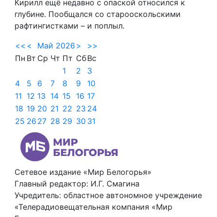
Кирилл ещё недавно с опаской относился к
глубине. Пообщался со старооскольскими
рафтингистками – и поплыл.
<<
<
Май 2026
>
>>
Пн
Вт
Ср
Чт
Пт
Сб
Вс
1
2
3
4
5
6
7
8
9
10
11
12
13
14
15
16
17
18
19
20
21
22
23
24
25
26
27
28
29
30
31
Сетевое издание «Мир Белогорья»
Главный редактор: И.Г. Смагина
Учредитель: областное автономное учреждение
«Телерадиовещательная компания «Мир