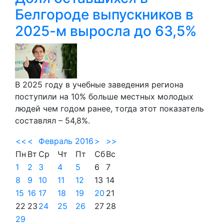
Белгороде выпускников в
2025-м выросла до 63,5%
В 2025 году в учебные заведения региона
поступили на 10% больше местных молодых
людей чем годом ранее, тогда этот показатель
составлял – 54,8%.
<<
<
Февраль 2016
>
>>
Пн
Вт
Ср
Чт
Пт
Сб
Вс
1
2
3
4
5
6
7
8
9
10
11
12
13
14
15
16
17
18
19
20
21
22
23
24
25
26
27
28
29