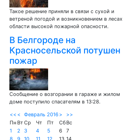
Такое решение приняли в связи с сухой и
ветреной погодой и возникновением в лесах
области высокой пожарной опасности.
В Белгороде на
Красносельской потушен
пожар
Сообщение о возгорании в гараже и жилом
доме поступило спасателям в 13:28.
<<
<
Февраль 2016
>
>>
Пн
Вт
Ср
Чт
Пт
Сб
Вс
1
2
3
4
5
6
7
8
9
10
11
12
13
14