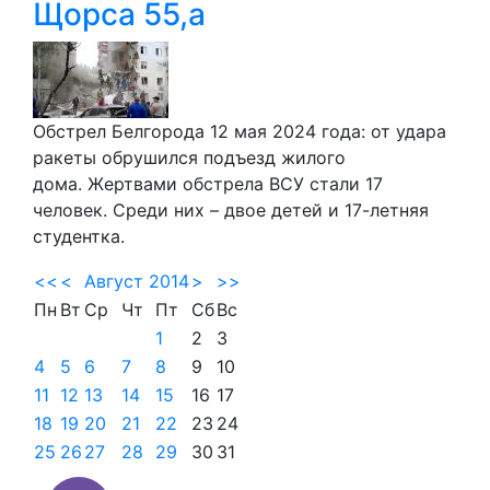
Щорса 55,а
Обстрел Белгорода 12 мая 2024 года: от удара
ракеты обрушился подъезд жилого
дома. Жертвами обстрела ВСУ стали 17
человек. Среди них – двое детей и 17-летняя
студентка.
<<
<
Август 2014
>
>>
Пн
Вт
Ср
Чт
Пт
Сб
Вс
1
2
3
4
5
6
7
8
9
10
11
12
13
14
15
16
17
18
19
20
21
22
23
24
25
26
27
28
29
30
31