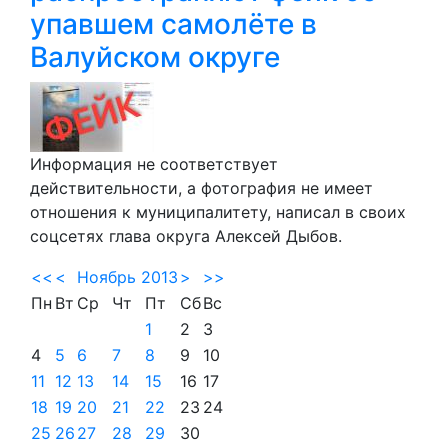
упавшем самолёте в
Валуйском округе
Информация не соответствует
действительности, а фотография не имеет
отношения к муниципалитету, написал в своих
соцсетях глава округа Алексей Дыбов.
<<
<
Ноябрь 2013
>
>>
Пн
Вт
Ср
Чт
Пт
Сб
Вс
1
2
3
4
5
6
7
8
9
10
11
12
13
14
15
16
17
18
19
20
21
22
23
24
25
26
27
28
29
30