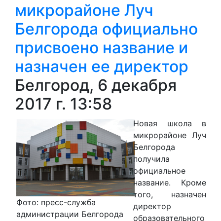
микрорайоне Луч
Белгорода официально
присвоено название и
назначен ее директор
Белгород, 6 декабря
2017 г. 13:58
Новая школа в
микрорайоне Луч
Белгорода
получила
официальное
название. Кроме
того, назначен
Фото: пресс-служба
директор
администрации Белгорода
образовательного