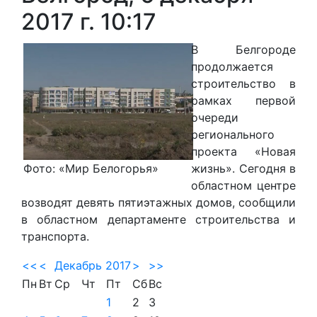
2017 г. 10:17
В Белгороде
продолжается
строительство в
рамках первой
очереди
регионального
проекта «Новая
Фото: «Мир Белогорья»
жизнь». Сегодня в
областном центре
возводят девять пятиэтажных домов, сообщили
в областном департаменте строительства и
транспорта.
<<
<
Декабрь 2017
>
>>
Пн
Вт
Ср
Чт
Пт
Сб
Вс
1
2
3