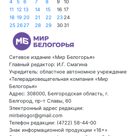
4
5
6
7
8
9
10
11
12
13
14
15
16
17
18
19
20
21
22
23
24
25
26
27
28
29
30
31
Сетевое издание «Мир Белогорья»
Главный редактор: И.Г. Смагина
Учредитель: областное автономное учреждение
«Телерадиовещательная компания «Мир
Белогорья»
Адрес: 308000, Белгородская область, г.
Белгород, пр-т Славы, 60
Электронный адрес редакции:
mirbelogor@gmail.com
Телефон редакции: (4722) 58-44-00
Знак информационной продукции «16+»