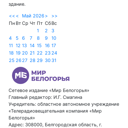
здание.
<<
<
Май 2026
>
>>
Пн
Вт
Ср
Чт
Пт
Сб
Вс
1
2
3
4
5
6
7
8
9
10
11
12
13
14
15
16
17
18
19
20
21
22
23
24
25
26
27
28
29
30
31
Сетевое издание «Мир Белогорья»
Главный редактор: И.Г. Смагина
Учредитель: областное автономное учреждение
«Телерадиовещательная компания «Мир
Белогорья»
Адрес: 308000, Белгородская область, г.