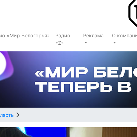
ио «Мир Белогорья»
Радио
Реклама
О компан
«Z»
ласть