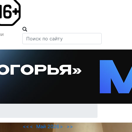
ии
<<
<
Май 2026
>
>>