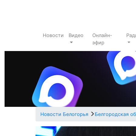
Новости
Видео
Онлайн-
Рад
эфир
Новости Белогорья
Белгородская об