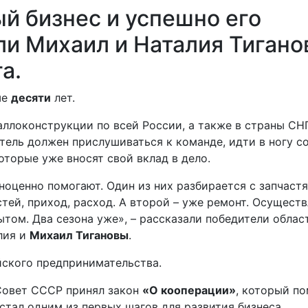
й бизнес и успешно его
ли Михаил и Наталия Тиган
а.
ше
десяти
лет.
аллоконструкции по всей России, а также в страны СНГ
ель должен прислушиваться к команде, идти в ногу с
оторые уже вносят свой вклад в дело.
ноценно помогают. Один из них разбирается с запчастя
стей, приход, расход. А второй – уже ремонт. Осущест
ытом. Два сезона уже», – рассказали победители облас
лия и
Михаил Тигановы
.
ского предпринимательства.
Совет СССР принял закон
«О кооперации»
, который по
тал одним из первых шагов для развития бизнеса.