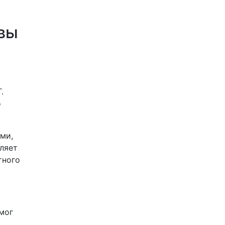
овы
.
о
ми,
вляет
тного
мог