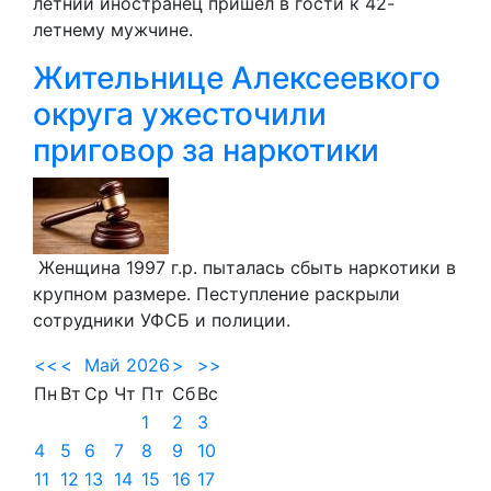
летний иностранец пришёл в гости к 42-
летнему мужчине.
Жительнице Алексеевкого
округа ужесточили
приговор за наркотики
Женщина 1997 г.р. пыталась сбыть наркотики в
крупном размере. Пеступление раскрыли
сотрудники УФСБ и полиции.
<<
<
Май 2026
>
>>
Пн
Вт
Ср
Чт
Пт
Сб
Вс
1
2
3
4
5
6
7
8
9
10
11
12
13
14
15
16
17