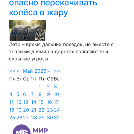
опасно перекачивать
колёса в жару
Лето – время дальних поездок, но вместе с
тёплыми днями на дорогах появляются и
скрытые угрозы.
<<
<
Май 2026
>
>>
Пн
Вт
Ср
Чт
Пт
Сб
Вс
1
2
3
4
5
6
7
8
9
10
11
12
13
14
15
16
17
18
19
20
21
22
23
24
25
26
27
28
29
30
31