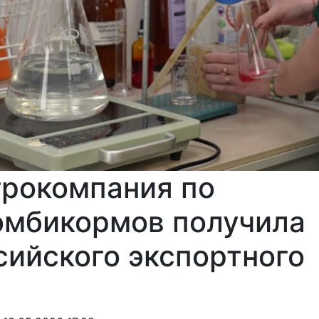
грокомпания по
омбикормов получила
сийского экспортного