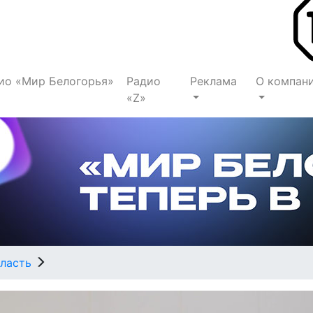
ио «Мир Белогорья»
Радио
Реклама
О компан
«Z»
ласть