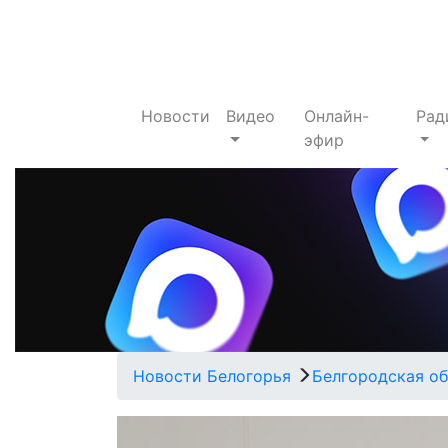
Новости
Видео
Онлайн-
Рад
эфир
Новости Белогорья
Белгородская об