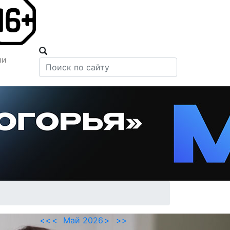
ии
<<
<
Май 2026
>
>>