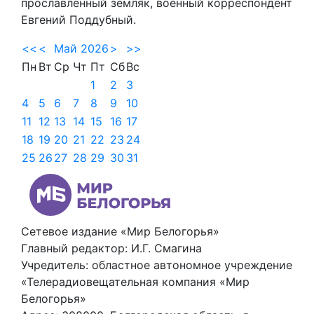
прославленный земляк, военный корреспондент
Евгений Поддубный.
<<
<
Май 2026
>
>>
Пн
Вт
Ср
Чт
Пт
Сб
Вс
1
2
3
4
5
6
7
8
9
10
11
12
13
14
15
16
17
18
19
20
21
22
23
24
25
26
27
28
29
30
31
Сетевое издание «Мир Белогорья»
Главный редактор: И.Г. Смагина
Учредитель: областное автономное учреждение
«Телерадиовещательная компания «Мир
Белогорья»